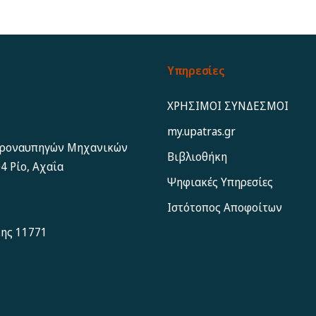
Υπηρεσίες
ΧΡΗΣΙΜΟΙ ΣΥΝΔΕΣΜΟΙ
my.upatras.gr
εροναυπηγών Μηχανικών
Βιβλιοθήκη
4 Ρίο, Αχαΐα
Ψηφιακές Υπηρεσίες
Ιστότοπος Αποφoίτων
κης 11771