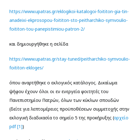
https://www.upatras.gr/eklogikoi-katalogoi-foititon-gia-tin-
anadeixi-ekprosopou-foititon-sto-peitharchiko-symvoulio-
foititon-tou-panepistimiou-patron-2/
και δημιουργήθηκε η σελίδα
https://www.upatras.gr/stay-tuned/peitharchiko-symvoulio-
foititon-ekloges/
όπου αναρτήθηκε ο εκλογικός κατάλογος. Δικαίωμα
ψήφου έχουν όλοι οι εν ενεργεία φοιτητές του
Πανεπιστημίου Πατρών, όλων των κύκλων σπουδών
(δείτε για λεπτομέρειες προϋποθέσεων συμμετοχής στην
εκλογική διαδικασία το σημείο 5 της προκήρυξης (
αρχείο
pdf [1]
)