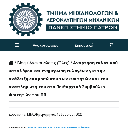
Skip
to
content
Ανακοινώσεις
Σημαντικά
Toggle
Navigation
Τμήμα
/
Blog
/
Ανακοινώσεις (Όλες)
/
Ανάρτηση εκλογικού
καταλόγου και ενημέρωση εκλογέων για την
ανάδειξη εκπροσώπου των φοιτητών και του
Προπτυχιακά
αναπληρωτή του στο Πειθαρχικό Συμβούλιο
Φοιτητών του ΠΠ
Μεταπτυχιακά
Συντάκτης: MEAD
Ημερομηνία: 12 Ιουνίου, 2026
Έρευνα