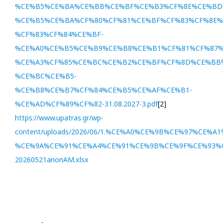
%CE%B5%CE%BA%CE%BB%CE%BF%CE%B3%CF%8E%CE%BD
%CE%B5%CE%BA%CF%80%CF%81%CE%BF%CF%83%CF%8E%
%CF%83%CF%84%CE%BF-
%CE%A0%CE%B5%CE%B9%CE%B8%CE%B1%CF%81%CF%87%
%CE%A3%CF%85%CE%BC%CE%B2%CE%BF%CF%8D%CE%BB
%CE%BC%CE%B5-
%CE%B8%CE%B7%CF%84%CE%B5%CE%AF%CE%B1-
%CE%AD%CF%89%CF%82-31.08.2027-3.pdf
[2]
https://www.upatras.gr/wp-
content/uploads/2026/06/1.%CE%A0%CE%9B%CE%97%CE%A
%CE%9A%CE%91%CE%A4%CE%91%CE%9B%CE%9F%CE%93%
20260521anonAM.xlsx