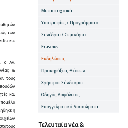
Μεταπτυχιακά
Υποτροφίες / Προγράμματα
μαθητών
θμός των
Συνέδρια / Σεμινάρια
ίδα και
Erasmus
Εκδηλώσεις
, ο Αν.
ωνίας &
Προκηρύξεις Θέσεων
καν τους
Χρήσιμοι Σύνδεσμοι
 σπουδών
τές και
Οδηγός Ασφάλειας
 ποικίλα
Επαγγελματικά Δικαιώματα
ιήθηκε η
οιχείων
Τελευταία νέα &
στατους