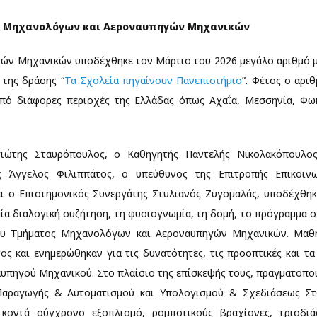
μα Μηχανολόγων και Αεροναυπηγών Μηχανικών
ών Μηχανικών υποδέχθηκε τον Μάρτιο του 2026 μεγάλο αριθμό 
 της δράσης “
Τα Σχολεία πηγαίνουν Πανεπιστήμιο
”. Φέτος ο αρι
πό διάφορες περιοχές της Ελλάδας όπως Αχαΐα, Μεσσηνία, Φωκ
ιώτης Σταυρόπουλος, ο Καθηγητής Παντελής Νικολακόπουλος
ς Άγγελος Φιλιππάτος, ο υπεύθυνος της Επιτροπής Επικοιν
αι ο Επιστημονικός Συνεργάτης Στυλιανός Ζυγομαλάς, υποδέχθη
ία διαλογική συζήτηση, τη φυσιογνωμία, τη δομή, το πρόγραμμα
 του Τμήματος Μηχανολόγων και Αεροναυπηγών Μηχανικών. Μαθη
ς και ενημερώθηκαν για τις δυνατότητες, τις προοπτικές και τα
υπηγού Μηχανικού. Στο πλαίσιο της επίσκεψής τους, πραγματοπο
Παραγωγής & Αυτοματισμού και Υπολογισμού & Σχεδιάσεως Στ
κοντά σύγχρονο εξοπλισμό, ρομποτικούς βραχίονες, τρισδιά