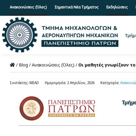
Skip
Ανακοινώσεις (Όλες)
Σημαντικά Νέα Τμήματος
Εκδηλώσεις
to
content
Τμήμ
/
Blog
/
Ανακοινώσεις (Όλες)
/
Οι μαθητές γνωρίζουν 
Συντάκτης: MEAD
Ημερομηνία: 2 Απριλίου, 2026
Κατηγορία:
Ανακοινώ
Τμήμ