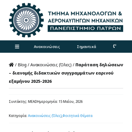
Skip
to
content
Ανακοινώσεις
Σημαντικά
Toggle
Navigation
Τμήμα
/
Blog
/
Ανακοινώσεις (Όλες)
/
Παράταση δηλώσεων
– διανομής διδακτικών συγγραμμάτων εαρινού
εξαμήνου 2025-2026
Προπτυχιακά
Μεταπτυχιακά
Συντάκτης: MEAD
Ημερομηνία: 15 Μαΐου, 2026
Κατηγορία:
Ανακοινώσεις (Όλες)
,
Φοιτητικά Θέματα
Έρευνα