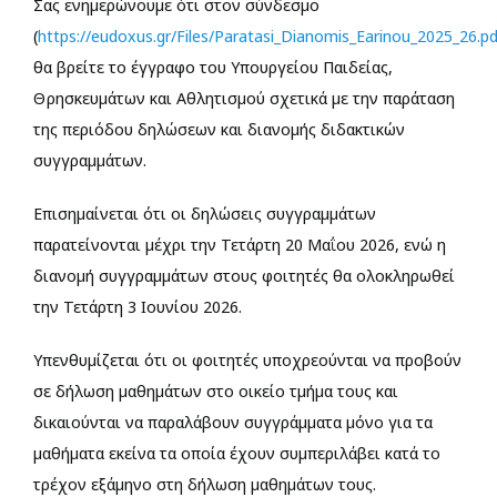
Σας ενημερώνουμε ότι στον σύνδεσμο
Προσωπικό
(
https://eudoxus.gr/Files/Paratasi_Dianomis_Earinou_2025_26.pd
θα βρείτε το έγγραφο του Υπουργείου Παιδείας,
Θρησκευμάτων και Αθλητισμού σχετικά με την παράταση
Διασφάλιση Ποιότητας
της περιόδου δηλώσεων και διανομής διδακτικών
συγγραμμάτων.
Ενημέρωση
Επισημαίνεται ότι οι δηλώσεις συγγραμμάτων
Search
παρατείνονται μέχρι την Τετάρτη 20 Μαΐου 2026, ενώ η
for:
διανομή συγγραμμάτων στους φοιτητές θα ολοκληρωθεί
την Τετάρτη 3 Ιουνίου 2026.
Υπενθυμίζεται ότι οι φοιτητές υποχρεούνται να προβούν
σε δήλωση μαθημάτων στο οικείο τμήμα τους και
δικαιούνται να παραλάβουν συγγράμματα μόνο για τα
μαθήματα εκείνα τα οποία έχουν συμπεριλάβει κατά το
τρέχον εξάμηνο στη δήλωση μαθημάτων τους.