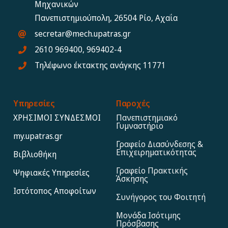
Μηχανικών
Πανεπιστημιούπολη, 26504 Ρίο, Αχαΐα
secretar@mech.upatras.gr
2610 969400, 969402-4
Τηλέφωνο έκτακτης ανάγκης 11771
Υπηρεσίες
Παροχές
ΧΡΗΣΙΜΟΙ ΣΥΝΔΕΣΜΟΙ
Πανεπιστημιακό
Γυμναστήριο
my.upatras.gr
Γραφείο Διασύνδεσης &
Επιχειρηματικότητας
Βιβλιοθήκη
Γραφείο Πρακτικής
Ψηφιακές Υπηρεσίες
Άσκησης
Ιστότοπος Αποφoίτων
Συνήγορος του Φοιτητή
Μονάδα Ισότιμης
Πρόσβασης