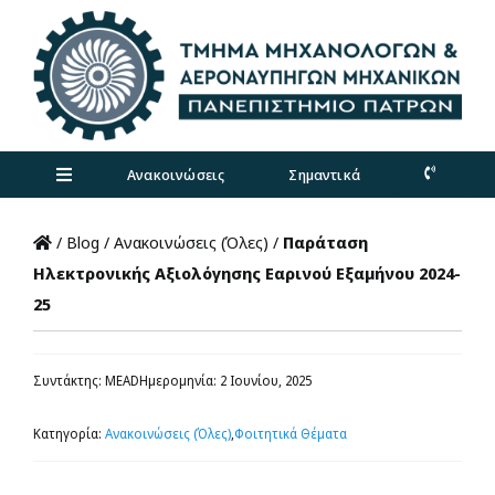
Skip
to
content
Ανακοινώσεις
Σημαντικά
Toggle
Navigation
Τμήμα
/
Blog
/
Ανακοινώσεις (Όλες)
/
Παράταση
Ηλεκτρονικής Αξιολόγησης Εαρινού Εξαμήνου 2024-
25
Προπτυχιακά
Μεταπτυχιακά
Συντάκτης: MEAD
Ημερομηνία: 2 Ιουνίου, 2025
Κατηγορία:
Ανακοινώσεις (Όλες)
,
Φοιτητικά Θέματα
Έρευνα