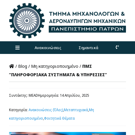
Skip
to
content
Ανακοινώσεις
Σημαντικά
Toggle
Navigation
Τμήμα
/
Blog
/
Μη κατηγοριοποιημένο
/
ΠΜΣ
“ΠΛΗΡΟΦΟΡΙΑΚΑ ΣΥΣΤΗΜΑΤΑ & ΥΠΗΡΕΣΙΕΣ”
Προπτυχιακά
Συντάκτης: MEAD
Ημερομηνία: 14 Απριλίου, 2025
Μεταπτυχιακά
Κατηγορία:
Ανακοινώσεις (Όλες)
,
Μεταπτυχιακά
,
Μη
κατηγοριοποιημένο
,
Φοιτητικά Θέματα
Έρευνα