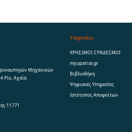
Υπηρεσίες
ΧΡΗΣΙΜΟΙ ΣΥΝΔΕΣΜΟΙ
my.upatras.gr
εροναυπηγών Μηχανικών
Βιβλιοθήκη
4 Ρίο, Αχαΐα
Ψηφιακές Υπηρεσίες
Ιστότοπος Αποφoίτων
κης 11771