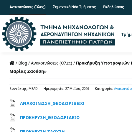
Skip
Ανακοινώσεις (Όλες)
Σημαντικά Νέα Τμήματος
Εκδηλώσεις
to
content
Τμήμ
/
Blog
/
Ανακοινώσεις (Όλες)
/
Προκήρυξη Υποτροφιών Κ
Μαρίας Ζαούση»
Συντάκτης: MEAD
Ημερομηνία: 27 Μαΐου, 2026
Κατηγορία:
Ανακοινώσε
ΑΝΑΚΟΙΝΩΣΗ_ΘΕΟΔΩΡΙΔΕΙΟ
ΠΡΟΚΗΡΥΞΗ_ΘΕΟΔΩΡΙΔΕΙΟ
ΠΡΟΚΗΡΥΞΗ ΖΑΟΥΣΗ