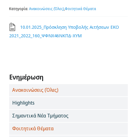
Προσωπικό
Κατηγορία:
Ανακοινώσεις (Όλες)
,
Φοιτητικά Θέματα
10.01.2025_Πρόσκληση Υποβολής Αιτήσεων ΕΚΟ
Διασφάλιση Ποιότητας
2021_2022_160_ΨΦΝΧ46ΝΚΠΔ-ΧΥΜ
Ενημέρωση
Search
for:
Ενημέρωση
Ανακοινώσεις (Όλες)
Highlights
Σημαντικά Νέα Τμήματος
Φοιτητικά Θέματα