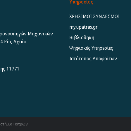
Υπηρεσίες
ΧΡΗΣΙΜΟΙ ΣΥΝΔΕΣΜΟΙ
my.upatras.gr
εροναυπηγών Μηχανικών
Βιβλιοθήκη
4 Ρίο, Αχαΐα
Ψηφιακές Υπηρεσίες
Ιστότοπος Αποφoίτων
κης 11771
ιστήμιο Πατρών