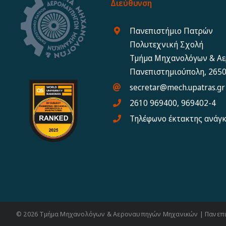
Διεύθυνση
Πανεπιστήμιο Πατρών
Πολυτεχνική Σχολή
Τμήμα Μηχανολόγων & Α
Πανεπιστημιούπολη, 2650
secretar@mech.upatras.gr
2610 969400, 969402-4
Τηλέφωνο έκτακτης ανάγ
© 2026 Τμήμα Μηχανολόγων & Αεροναυπηγών Μηχανικών | Πανεπ