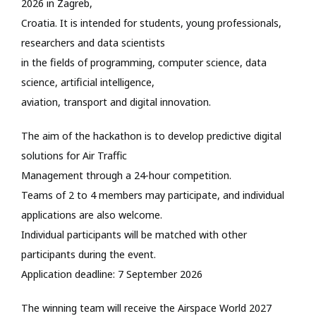
2026 in Zagreb,
Προσωπικό
Croatia.
It is intended for students, young professionals,
researchers and data scientists
in the fields of programming, computer science, data
Διασφάλιση Ποιότητας
science, artificial intelligence,
aviation, transport and digital innovation.
Ενημέρωση
The aim of the hackathon is to develop predictive digital
Search
solutions for Air Traffic
for:
Management through a 24-hour competition.
Teams of 2 to 4 members may participate, and individual
applications are also welcome.
Individual participants will be matched with other
participants during the event.
Application deadline: 7 September 2026
The winning team will receive the Airspace World 2027