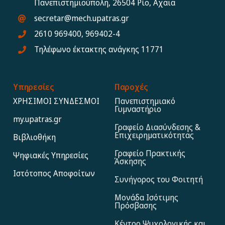
Πανεπιστημιούπολη, 26504 Ρίο, Αχαΐα
secretar@mech.upatras.gr
2610 969400, 969402-4
Τηλέφωνο έκτακτης ανάγκης 11771
Υπηρεσίες
Παροχές
ΧΡΗΣΙΜΟΙ ΣΥΝΔΕΣΜΟΙ
Πανεπιστημιακό
Γυμναστήριο
my.upatras.gr
Γραφείο Διασύνδεσης &
Επιχειρηματικότητας
Βιβλιοθήκη
Γραφείο Πρακτικής
Ψηφιακές Υπηρεσίες
Άσκησης
Ιστότοπος Αποφoίτων
Συνήγορος του Φοιτητή
Μονάδα Ισότιμης
Πρόσβασης
Κέντρο Ψυχολογικής και