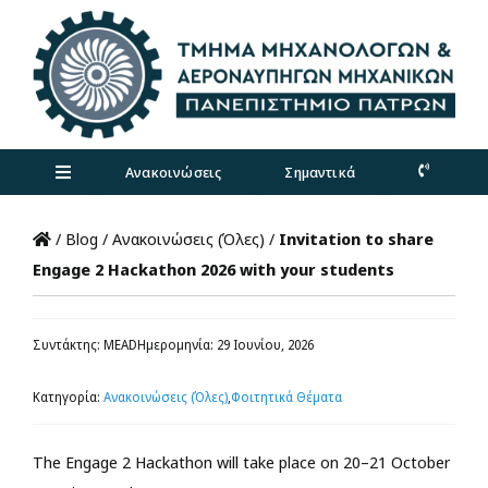
Skip
to
content
Ανακοινώσεις
Σημαντικά
Toggle
Navigation
Τμήμα
/
Blog
/
Ανακοινώσεις (Όλες)
/
Invitation to share
Engage 2 Hackathon 2026 with your students
Προπτυχιακά
Συντάκτης: MEAD
Ημερομηνία: 29 Ιουνίου, 2026
Μεταπτυχιακά
Κατηγορία:
Ανακοινώσεις (Όλες)
,
Φοιτητικά Θέματα
Έρευνα
The
Engage 2 Hackathon will take place on 20–21 October