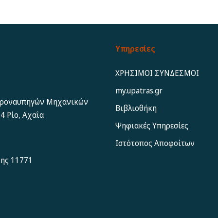
Υπηρεσίες
ΧΡΗΣΙΜΟΙ ΣΥΝΔΕΣΜΟΙ
my.upatras.gr
εροναυπηγών Μηχανικών
Βιβλιοθήκη
4 Ρίο, Αχαΐα
Ψηφιακές Υπηρεσίες
Ιστότοπος Αποφoίτων
κης 11771