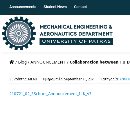
Skip
Announcements
Student News
Contact
to
content
/
Blog
/
ANNOUNCEMENT
/
Collaboration between TU D
Συντάκτης: MEAD
Ημερομηνία: September 16, 2021
Κατηγορία:
ANNO
210721_02_SSchool_Announcement_ILK_v3